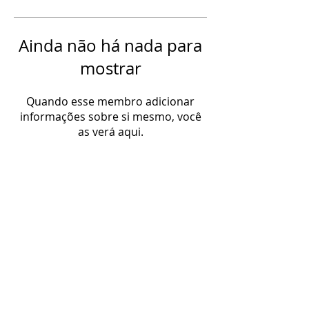
Ainda não há nada para
mostrar
Quando esse membro adicionar
informações sobre si mesmo, você
as verá aqui.
Estúdio de Dança Renata Sanches
CNPJ
27.367.534
/0001-07
R. Fernando Caldas, 55. São Paulo - SP,
05535-060
, Brasil
As entregas dos cursos poderão ser realizadas em até 30 dias.
As entregas dos kits de espetáculo poderão ser entregues em até 4 meses.
Política de devolução e reembolso: em caso de desistência avise-nos em até 30 dias
da data da compra e faremos seu reembolso.