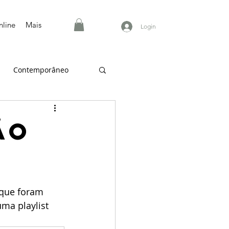
nline
Mais
Login
Contemporâneo
ão
 que foram 
ma playlist 