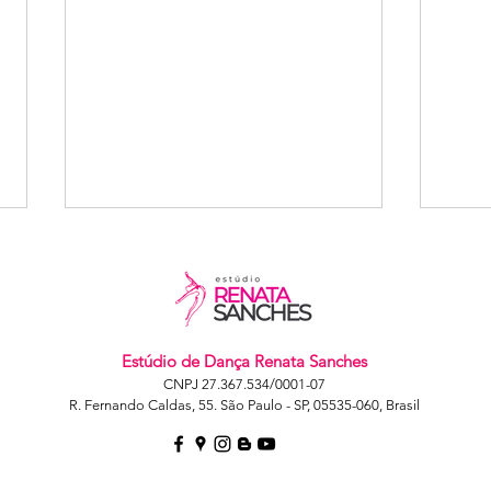
Estúdio de Dança Renata Sanches
CNPJ 27.367.534/0001-07
R. Fernando Caldas, 55. São Paulo - SP, 05535-060, Brasil
Avaliação ano
Av
letivo 21/22 -
le
turma segunda
Tu