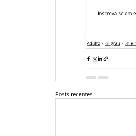
Inscreva-se em e
Adulto
6° grau
3° e 
Posts recentes