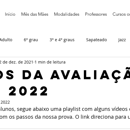
Início
Mês das Mães
Modalidades
Professores
Cursos o
Adulto
6° grau
3° e 4° graus
Sapateado
Jazz
2 de dez. de 2021
1 min de leitura
os da avaliaç
/ 2022
e 2022
alunos, segue abaixo uma playlist com alguns vídeos
m os passos da nossa prova. O link direciona para u