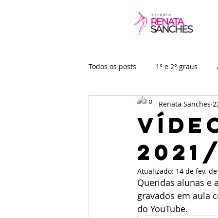
Todos os posts
1° e 2° graus
Renata Sanches
2
Baby
Vídeo-aulas
Víde
2021
Atualizado:
14 de fev. d
Queridas alunas e 
gravados em aula co
do YouTube. 