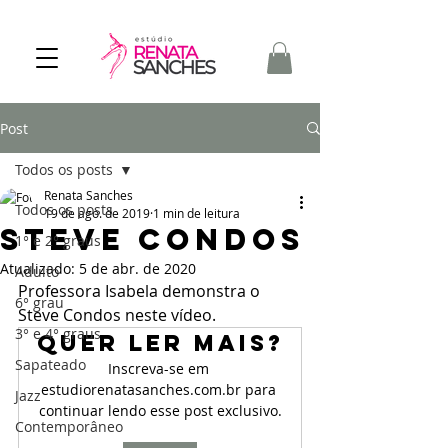
Post
Todos os posts
Renata Sanches
Todos os posts
19 de ago. de 2019
1 min de leitura
Steve Condos
1° e 2° graus
Atualizado:
5 de abr. de 2020
Adulto
Professora Isabela demonstra o 
6° grau
Steve Condos neste vídeo.
3° e 4° graus
Quer ler mais?
Sapateado
Inscreva-se em 
estudiorenatasanches.com.br para 
Jazz
continuar lendo esse post exclusivo.
Contemporâneo