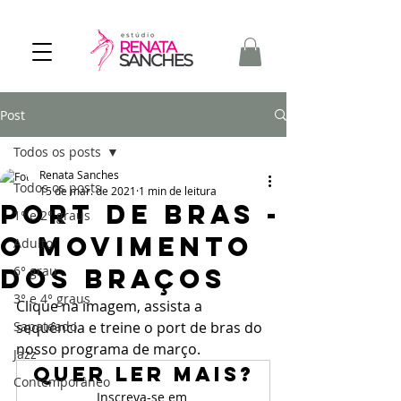
Post
Todos os posts
Renata Sanches
Todos os posts
15 de mar. de 2021
1 min de leitura
Port de bras -
1° e 2° graus
o movimento
Adulto
dos braços
6° grau
3° e 4° graus
Clique na imagem, assista a 
Sapateado
sequência e treine o port de bras do 
nosso programa de março.
Jazz
Quer ler mais?
Contemporâneo
Inscreva-se em 