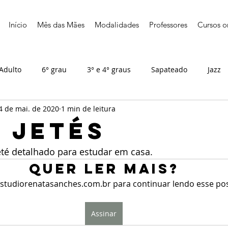
Início
Mês das Mães
Modalidades
Professores
Cursos o
Adulto
6° grau
3° e 4° graus
Sapateado
Jazz
4 de mai. de 2020
1 min de leitura
t jetés
eté detalhado para estudar em casa.
Quer ler mais?
studiorenatasanches.com.br para continuar lendo esse post
Assinar