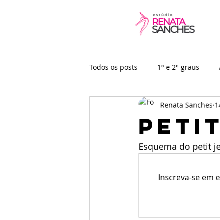
Todos os posts
1° e 2° graus
Renata Sanches
1
Baby
Vídeo-aulas
Peti
Esquema do petit j
Inscreva-se em e