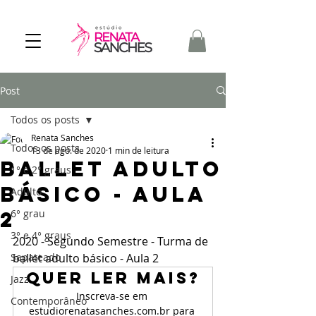
Post
Todos os posts
Renata Sanches
Todos os posts
13 de ago. de 2020
1 min de leitura
Ballet Adulto
1° e 2° graus
básico - aula
Adulto
2
6° grau
3° e 4° graus
2020 - Segundo Semestre - Turma de 
Sapateado
ballet adulto básico - Aula 2
Quer ler mais?
Jazz
Inscreva-se em 
Contemporâneo
estudiorenatasanches.com.br para 