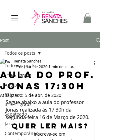
Post
Todos os posts
Renata Sanches
Todos os posts
17 de mar. de 2020
1 min de leitura
Aula do prof.
1° e 2° graus
Jonas 17:30h
Adulto
6° grau
Atualizado:
5 de abr. de 2020
Segue abaixo a aula do professor 
3° e 4° graus
Jonas realizada às 17:30h da 
Sapateado
segunda-feira 16 de Março de 2020.
Jazz
Quer ler mais?
Contemporâneo
Inscreva-se em 