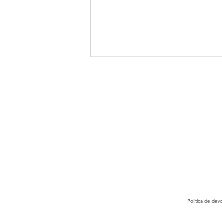
Avaliação de
ballet adulto
iniciante e
intermediário
Política de de
2021/22