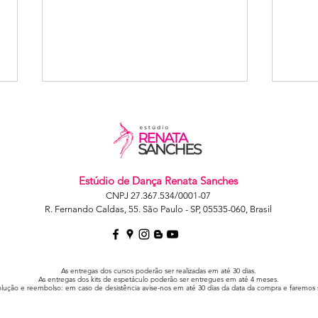
Estúdio de Dança Renata Sanches
CNPJ 27.367.534/0001-07
R. Fernando Caldas, 55. São Paulo - SP, 05535-060, Brasil
Avaliação de
Ví
ballet adulto
av
avançado ano
20
As entregas dos cursos poderão ser realizadas em até 30 dias.
letivo 21/22
As entregas dos kits de espetáculo poderão ser entregues em até 4 meses.
volução e reembolso: em caso de desistência avise-nos em até 30 dias da data da compra e faremos