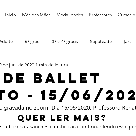
Início
Mês das Mães
Modalidades
Professores
Cursos o
Adulto
6° grau
3° e 4° graus
Sapateado
Jazz
9 de jun. de 2020
1 min de leitura
 de ballet
to - 15/06/20
to gravada no zoom. Dia 15/06/2020. Professora Rena
Quer ler mais?
studiorenatasanches.com.br para continuar lendo esse post