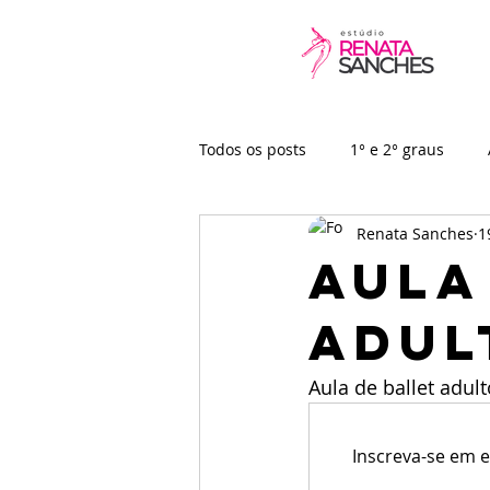
Todos os posts
1° e 2° graus
Renata Sanches
1
Baby
Vídeo-aulas
Aula
adul
Aula de ballet adul
Inscreva-se em e