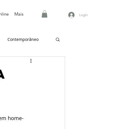
nline
Mais
Login
Contemporâneo
a
 em home-