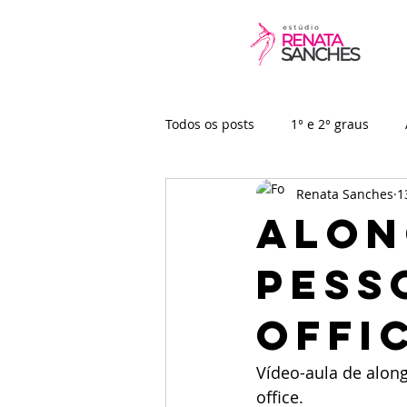
Todos os posts
1° e 2° graus
Renata Sanches
1
Baby
Vídeo-aulas
Alon
pess
offi
Vídeo-aula de alon
office.