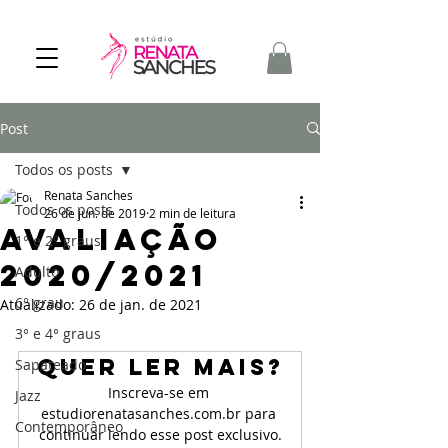
Post
Todos os posts
Renata Sanches
Todos os posts
26 de jun. de 2019
2 min de leitura
Avaliação
1° e 2° graus
2020/2021
Adulto
6° grau
Atualizado:
26 de jan. de 2021
3° e 4° graus
Quer ler mais?
Sapateado
Inscreva-se em 
Jazz
estudiorenatasanches.com.br para 
Contemporâneo
continuar lendo esse post exclusivo.