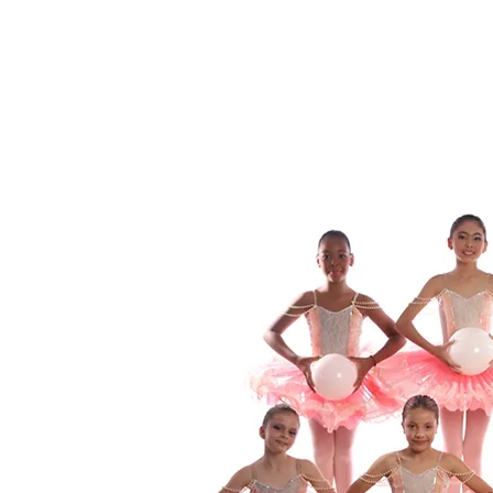
ão
Postura 
Física e