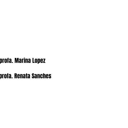
 profa. Marina Lopez
 profa. Renata Sanches
ra este curso de 2x por