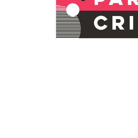
cr
as
6, 
e 9
an