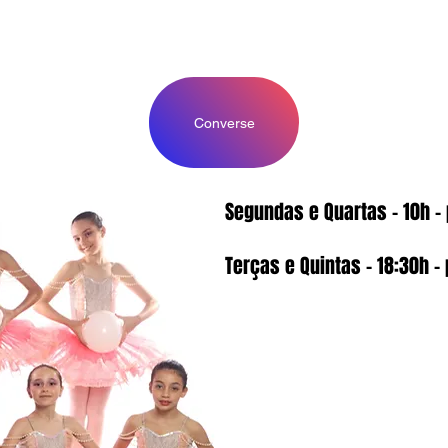
- Disciplina
 Mental
Converse
Segundas e Quartas - 10h -
Terças e Quintas - 18:30h -
Matrícula: 133Reais
Mensalidade 289 Reais pa
semana.