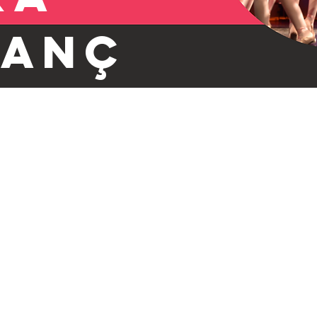
ianç
 de
7, 8
os